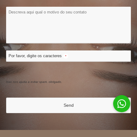
Por favor, digite os caracteres
*
Isso nos ajuda a evitar spam, obrigado.
Send
This
field
should