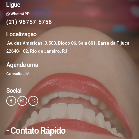
Ligue
WhatsAPP
(21) 96757-5756
Localização
Av. das Américas, 3.500, Bloco 06, Sala 601, Barra da Tijuca,
22640-102, Rio de Janeiro, RJ
Agende uma
Consulta Já!
Social
- Contato Rápido