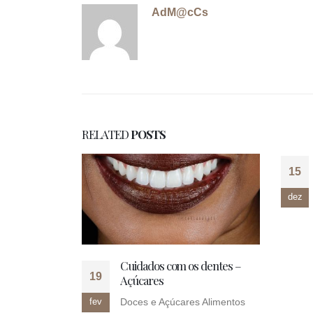
AdM@cCs
RELATED
POSTS
15
dez
Cuidados com os dentes –
19
Açúcares
Doces e Açúcares Alimentos
fev