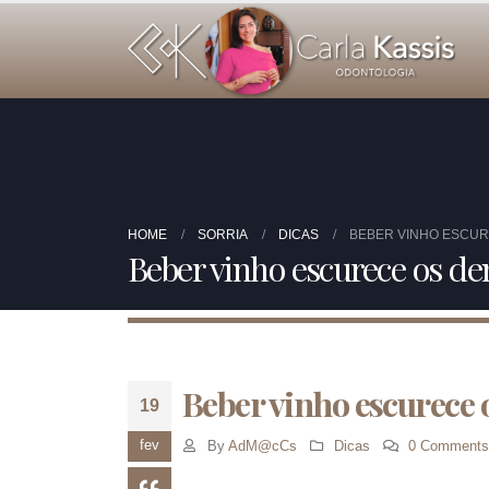
HOME
SORRIA
DICAS
BEBER VINHO ESCUR
Beber vinho escurece os de
Beber vinho escurece 
19
fev
By
AdM@cCs
Dicas
0 Comments